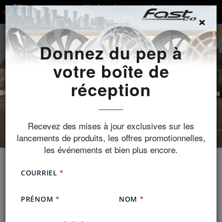
Fièrement conçues, développées et percées sur mesure au
×
Canada
Donnez du pep à
RECHERCHER
votre boîte de
réception
Recevez des mises à jour exclusives sur les
lancements de produits, les offres promotionnelles,
les événements et bien plus encore.
Trouver un détaillant