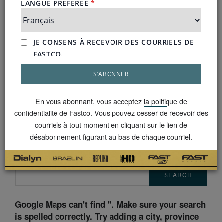
Marque
DEALERS
AUTHORIZED ONLINE DEALERS
U.S. INQUIRIES
En vous abonnant, vous acceptez
la politique de
confidentialité de Fastco
. Vous pouvez cesser de recevoir des
Enter a Postal Code, City or Street Name to find a
courriels à tout moment en cliquant sur le lien de
dealer near you:
désabonnement figurant au bas de chaque courriel.
SPEED / TIRE SHOP
CAR DEALER
SEARCH
Google Maps can't find ''. Make sure your search
is spelled correctly. Try adding a city, province