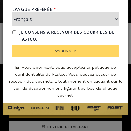
Envoyez-nous un
message
Contactez Dialyn
*
PRÉNOM:
En vous abonnant, vous acceptez
la politique de
confidentialité de Fastco
. Vous pouvez cesser de
recevoir des courriels à tout moment en cliquant sur le
*
NOM:
Nous joindre
lien de désabonnement figurant au bas de chaque
courriel.
ENVOYER UN COURRIEL
ENTREPRISE:
DEVENIR DÉTAILLANT