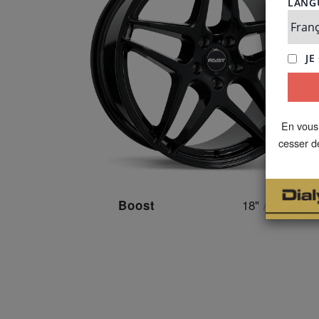
En vous
cesser d
18"
/
19"
Boost