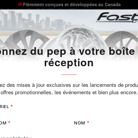
Fièrement conçues et développées au Canada
E
GALERIE
CENTRE TECHNIQUE
À PROPOS
DÉT
les
nnez du pep à votre boîte
Modèle
réception
conception et la production de jantes en
e qualité. Cette marque offre aux adeptes
z des mises à jour exclusives sur les lancements de produi
yles, de tailles et d’ajustements de
offres promotionnelles, les événements et bien plus encore.