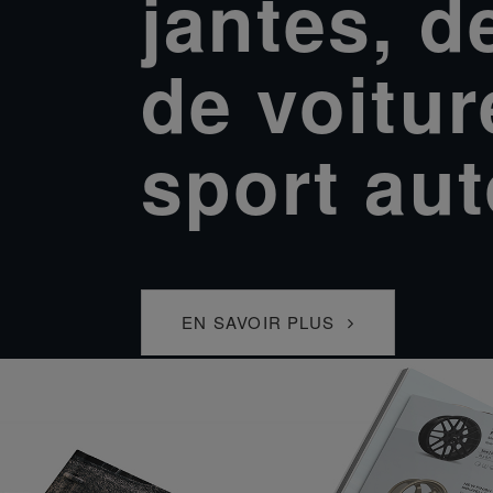
jantes, d
de voitur
sport au
EN SAVOIR PLUS