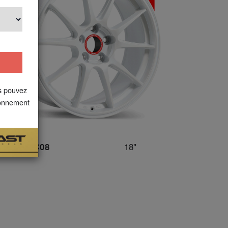
s pouvez
bonnement
18"
FC08