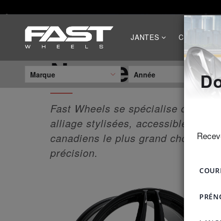
JANTES
CATALOGU
Nouveaux sty
Do
Marque
Année
Fast Wheels se spécialise dans la 
alliage stylisées, accessibles et d
Receve
canadiens le plus grand choix de st
précision.