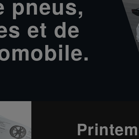
e pneus,
es et de
tomobile.
Printem