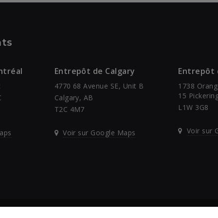
ts
ntréal
Entrepôt de Calgary
Entrepôt
t
4770 68 Avenue SE, Unit B
1738 Orang
15 Pickerin
C
Calgary, AB
L1W 3G8
T2C 4M7
Voir sur
Maps
Voir sur Google Maps