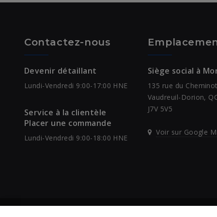
Contactez-nous
Emplacemen
Devenir détaillant
Siège social à Mo
Lundi-Vendredi 9:00-17:00 HNE
135 rue du Chemino
Vaudreuil-Dorion, Q
J7V 5V5
Service à la clientèle
Placer une commande
Voir sur Google 
Lundi-Vendredi 9:00-18:00 HNE